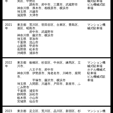
年
央区、中野区
械式駐車場
調布市、府中市、三鷹市、武蔵野市
ビル機械式駐
神奈川県 厚木市、相模原市、横浜市
車場
埼玉県 川越市
滋賀県 大津市
2021
東京都 荒川区、世田谷区、台東区、豊島区、
マンション機
年
港区、昭島市、
械式駐車場
府中市、武蔵野市
神奈川県 藤沢市、横浜市
埼玉県 草加市
千葉県 流山市
山梨県 甲府市
長野県 松本市
沖縄県 浦添市
2022
東京都 板橋区、杉並区、中央区、練馬区、立
マンション機
年
川市、
械式駐車場
八王子市、府中市
ホテル機械式
神奈川県 伊勢原市、海老名市、川崎市、座間
駐車場
市、
ビル機械式駐
平塚市、藤沢市、横浜市
車場
埼玉県 入間郡、川越市、戸田市、新座市、ふ
じみ野市
千葉県 浦安市
静岡県 浜松市
栃木県 小山市
宮城県 仙台市
2023
東京都 足立区、荒川区、品川区、新宿区、杉
マンション機