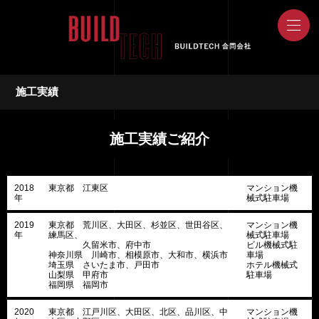
施工実績
施工実績ご紹介
2018
東京都 江東区
マンション機
年
械式駐車場
2019
東京都 荒川区、大田区、杉並区、世田谷区、
マンション機
年
練馬区、
械式駐車場
久留米市、府中市
ビル機械式駐
神奈川県 川崎市、相模原市、大和市、横浜市
車場
埼玉県 さいたま市、戸田市
ホテル機械式
山梨県 甲府市
駐車場
福岡県 福岡市
2020
東京都 江戸川区、大田区、北区、品川区、中
マンション機