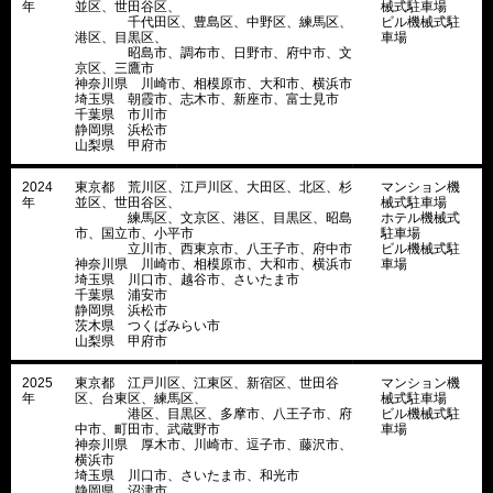
年
並区、世田谷区、
械式駐車場
千代田区、豊島区、中野区、練馬区、
ビル機械式駐
港区、目黒区、
車場
昭島市、調布市、日野市、府中市、文
京区、三鷹市
神奈川県 川崎市、相模原市、大和市、横浜市
埼玉県 朝霞市、志木市、新座市、富士見市
千葉県 市川市
静岡県 浜松市
山梨県 甲府市
2024
東京都 荒川区、江戸川区、大田区、北区、杉
マンション機
年
並区、世田谷区、
械式駐車場
練馬区、文京区、港区、目黒区、昭島
ホテル機械式
市、国立市、小平市
駐車場
立川市、西東京市、八王子市、府中市
ビル機械式駐
神奈川県 川崎市、相模原市、大和市、横浜市
車場
埼玉県 川口市、越谷市、さいたま市
千葉県 浦安市
静岡県 浜松市
茨木県 つくばみらい市
山梨県 甲府市
2025
東京都 江戸川区、江東区、新宿区、世田谷
マンション機
年
区、台東区、練馬区、
械式駐車場
港区、目黒区、多摩市、八王子市、府
ビル機械式駐
中市、町田市、武蔵野市
車場
神奈川県 厚木市、川崎市、逗子市、藤沢市、
横浜市
埼玉県 川口市、さいたま市、和光市
静岡県 沼津市